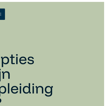
opties
jn
pleiding
?