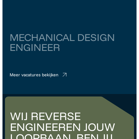
Zuid-Holland
Rotterdam
€ 6.000
–
€ 6.500
MECHANICAL DESIGN
ENGINEER
Overijssel
Almelo
€ 5.500
–
€ 6.000
Meer vacatures bekijken
WIJ REVERSE
ENGINEEREN JOUW
LOOPBAAN. BEN JIJ