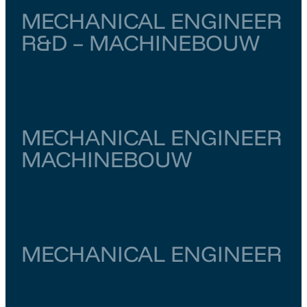
MECHANICAL ENGINEER
R&D – MACHINEBOUW
Noord-Brabant
Vught
€ 4.000
–
€ 6.500
MECHANICAL ENGINEER
MACHINEBOUW
Utrecht
Meerkerk
€ 4.500
–
€ 5.000
MECHANICAL ENGINEER
Noord-Holland
Alkmaar
€ 5.500
–
€ 6.000