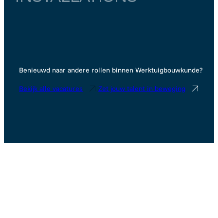
Noord-Holland
Zaandam
€ 7.500
–
€ 8.000
Benieuwd naar andere rollen binnen Werktuigbouwkunde?
Bekijk alle vacatures
Zet jouw talent in beweging