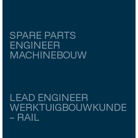
Noord-Brabant
Vught
€ 4.000
–
€ 6.500
SPARE PARTS
ENGINEER
MACHINEBOUW
Gelderland
Culemborg
€ 4.500
–
€ 5.000
LEAD ENGINEER
WERKTUIGBOUWKUNDE
– RAIL
Utrecht
Utrecht
€ 4.800
–
€ 7.000