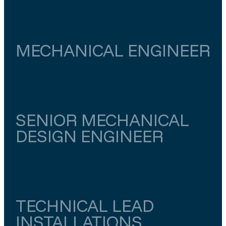
Noord-Holland
Haarlem
€ 5.000
–
€ 5.500
MECHANICAL ENGINEER
Noord-Holland
Zaandam
€ 4.500
–
€ 5.000
SENIOR MECHANICAL
DESIGN ENGINEER
Zuid-Holland
Den Haag
€ 0,00
–
€ 5.000
TECHNICAL LEAD
INSTALLATIONS