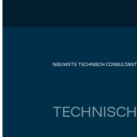
NIEUWSTE TECHNISCH CONSULTANT
TECHNISCH
Zuid-Holland
Rotterdam
€ 5.500
–
€ 6.000