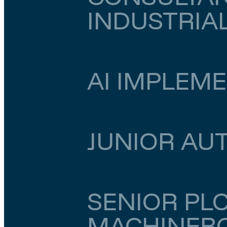
INDUSTRIA
Zuid-Holland
Rotterdam
€ 6.500
–
€ 7.000
AI IMPLEM
Zuid-Holland
Rotterdam
€ 5.000
–
€ 5.500
JUNIOR AU
Noord-Holland
Amsterdam
€ 3.000
–
€ 3.
SENIOR PL
MACHINEB