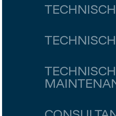
TECHNISCH
Utrecht
Utrecht
€ 5.000
–
€ 5.500
TECHNISCH
Zuid-Holland
Rotterdam
€ 5.500
–
€ 6.000
TECHNISCH
MAINTENA
Noord-Holland
Amsterdam
€ 4.000
–
€ 6.
CONSULTAN