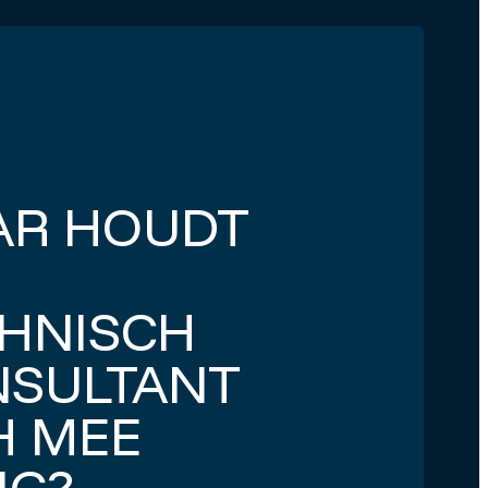
rek
AR HOUDT
HNISCH
SULTANT
H MEE
IG?