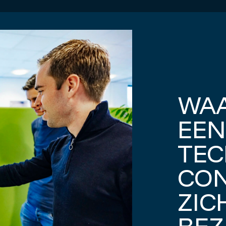
Start het gesp
WA
EEN
TEC
CON
ZIC
BEZ