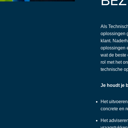
Als Technisch 
oplossingen 
klant. Naderh
oplossingen e
wat de beste 
rol met het o
technische o
Je houdt je 
Het uitvoeren
concrete en r
Het adviseren
vraagstukken