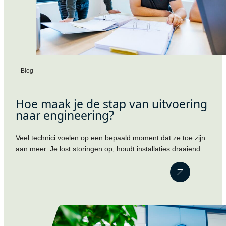
Blog
Hoe maak je de stap van uitvoering
naar engineering?
Veel technici voelen op een bepaald moment dat ze toe zijn
aan meer. Je lost storingen op, houdt installaties draaiende
en kent de techniek door en door. Maar ondertussen merk je
dat je steeds vaker meedenkt over verbeteringen, projecten
en engineering. Toch blijkt die volgende stap vaak lastiger
dan gedacht. Werkgevers kijken naar je huidige…