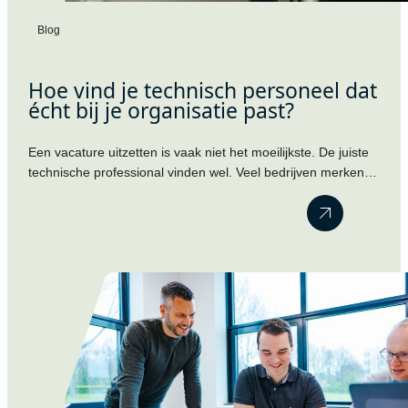
Blog
Hoe vind je technisch personeel dat
écht bij je organisatie past?
Een vacature uitzetten is vaak niet het moeilijkste. De juiste
technische professional vinden wel. Veel bedrijven merken
dat kandidaten schaars zijn, sollicitaties tegenvallen of dat
een nieuwe collega uiteindelijk toch niet blijkt te passen
binnen het team. Dat is begrijpelijk. Technische kennis is
belangrijk, maar een cv vertelt lang niet het hele verhaal.
Motivatie, ambities…