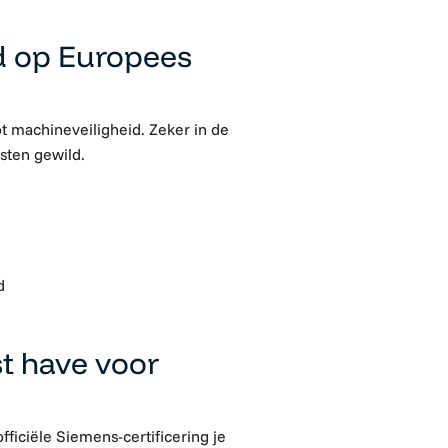
id op Europees
ot machineveiligheid. Zeker in de
sten gewild.
d
st have voor
ficiële Siemens-certificering je