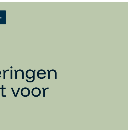
eringen
nt voor
?