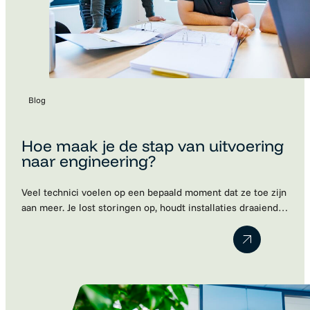
Blog
Hoe maak je de stap van uitvoering
naar engineering?
Veel technici voelen op een bepaald moment dat ze toe zijn
aan meer. Je lost storingen op, houdt installaties draaiende
en kent de techniek door en door. Maar ondertussen merk
je dat je steeds vaker meedenkt over verbeteringen,
projecten en engineering. Toch blijkt die volgende stap vaak
lastiger dan gedacht. Werkgevers kijken naar je huidige…