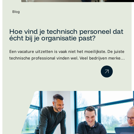
Blog
Hoe vind je technisch personeel dat
écht bij je organisatie past?
Een vacature uitzetten is vaak niet het moeilijkste. De juiste
technische professional vinden wel. Veel bedrijven merken
dat kandidaten schaars zijn, sollicitaties tegenvallen of dat
een nieuwe collega uiteindelijk toch niet blijkt te passen
binnen het team. Dat is begrijpelijk. Technische kennis is
belangrijk, maar een cv vertelt lang niet het hele verhaal.
Motivatie, ambities…