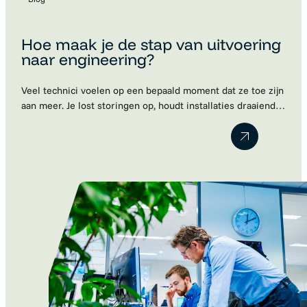
Hoe maak je de stap van uitvoering
naar engineering?
Veel technici voelen op een bepaald moment dat ze toe zijn
aan meer. Je lost storingen op, houdt installaties draaiende
en kent de techniek door en door. Maar ondertussen merk
je dat je steeds vaker meedenkt over verbeteringen,
projecten en engineering. Toch blijkt die volgende stap vaak
lastiger dan gedacht. Werkgevers kijken naar je huidige…