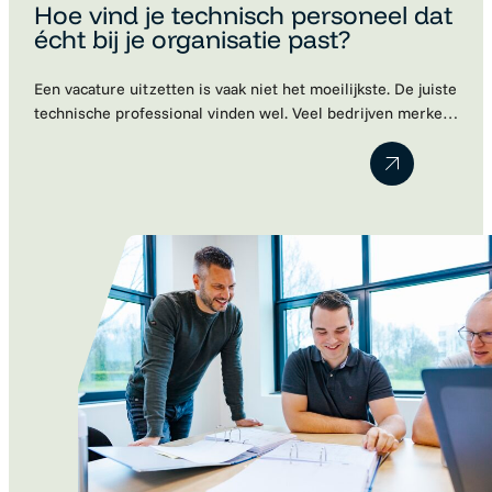
Hoe vind je technisch personeel dat
écht bij je organisatie past?
Een vacature uitzetten is vaak niet het moeilijkste. De juiste
technische professional vinden wel. Veel bedrijven merken
dat kandidaten schaars zijn, sollicitaties tegenvallen of dat
een nieuwe collega uiteindelijk toch niet blijkt te passen
binnen het team. Dat is begrijpelijk. Technische kennis is
belangrijk, maar een cv vertelt lang niet het hele verhaal.
Motivatie, ambities…