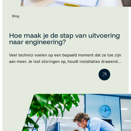
Blog
Hoe maak je de stap van uitvoering
naar engineering?
Veel technici voelen op een bepaald moment dat ze toe zijn
aan meer. Je lost storingen op, houdt installaties draaiende
en kent de techniek door en door. Maar ondertussen merk
je dat je steeds vaker meedenkt over verbeteringen,
projecten en engineering. Toch blijkt die volgende stap vaak
lastiger dan gedacht. Werkgevers kijken naar je huidige…