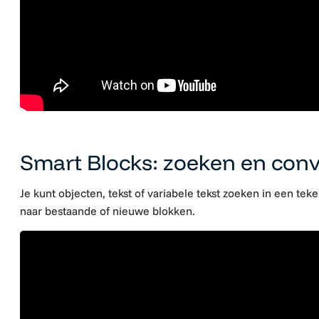
Smart Blocks: zoeken en con
Je kunt objecten, tekst of variabele tekst zoeken in een t
naar bestaande of nieuwe blokken.