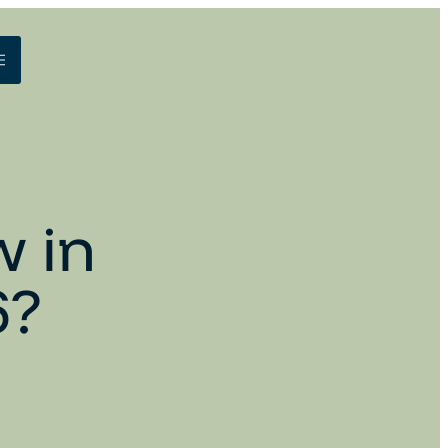
w in
6?