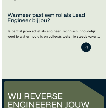
Wanneer past een rol als Lead
Engineer bij jou?
Je bent al jaren actief als engineer. Technisch inhoudelijk
weet je wat er nodig is en collega’s weten je steeds vaker
te vinden met vragen. Je denkt vooruit, bewaakt de kwaliteit
van het werk en neemt vanzelf verantwoordelijkheid.
Misschien merk je dat je huidige functie daar niet meer
volledig bij aansluit. Maar wanneer ben je…
WIJ REVERSE
ENGINEEREN JOUW