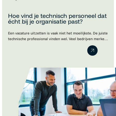
Hoe vind je technisch personeel dat
écht bij je organisatie past?
Een vacature uitzetten is vaak niet het moeilijkste. De juiste
technische professional vinden wel. Veel bedrijven merken
dat kandidaten schaars zijn, sollicitaties tegenvallen of dat
een nieuwe collega uiteindelijk toch niet blijkt te passen
binnen het team. Dat is begrijpelijk. Technische kennis is
belangrijk, maar een cv vertelt lang niet het hele verhaal.
Motivatie, ambities…