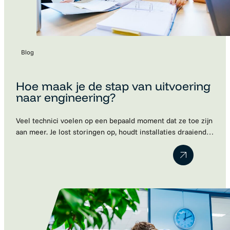
Blog
Hoe maak je de stap van uitvoering
naar engineering?
Veel technici voelen op een bepaald moment dat ze toe zijn
aan meer. Je lost storingen op, houdt installaties draaiende
en kent de techniek door en door. Maar ondertussen merk
je dat je steeds vaker meedenkt over verbeteringen,
projecten en engineering. Toch blijkt die volgende stap vaak
lastiger dan gedacht. Werkgevers kijken naar je huidige…