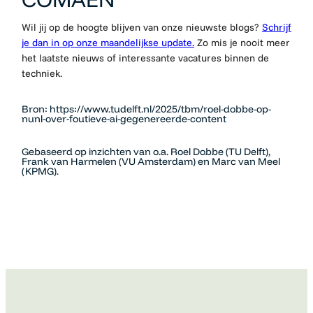
Wil jij op de hoogte blijven van onze nieuwste blogs?
Schrijf
je dan in op onze maandelijkse update.
Zo mis je nooit meer
het laatste nieuws of interessante vacatures binnen de
techniek.
Bron: https://www.tudelft.nl/2025/tbm/roel-dobbe-op-
nunl-over-foutieve-ai-gegenereerde-content
Gebaseerd op inzichten van o.a. Roel Dobbe (TU Delft),
Frank van Harmelen (VU Amsterdam) en Marc van Meel
(KPMG).