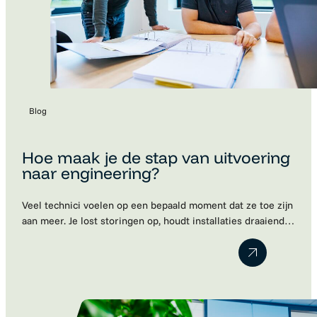
Blog
Hoe maak je de stap van uitvoering
naar engineering?
Veel technici voelen op een bepaald moment dat ze toe zijn
aan meer. Je lost storingen op, houdt installaties draaiende
en kent de techniek door en door. Maar ondertussen merk
je dat je steeds vaker meedenkt over verbeteringen,
projecten en engineering. Toch blijkt die volgende stap vaak
lastiger dan gedacht. Werkgevers kijken naar je huidige…