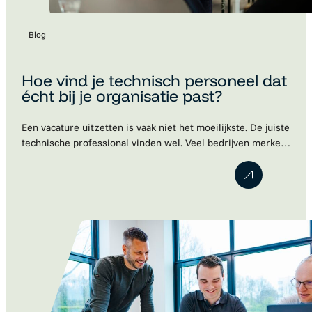
Blog
Hoe vind je technisch personeel dat
écht bij je organisatie past?
Een vacature uitzetten is vaak niet het moeilijkste. De juiste
technische professional vinden wel. Veel bedrijven merken
dat kandidaten schaars zijn, sollicitaties tegenvallen of dat
een nieuwe collega uiteindelijk toch niet blijkt te passen
binnen het team. Dat is begrijpelijk. Technische kennis is
belangrijk, maar een cv vertelt lang niet het hele verhaal.
Motivatie, ambities…