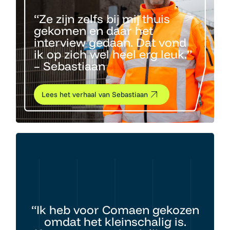
“Ze zijn zelfs bij mij thuis
gekomen en daar het
interview gedaan. Dat vond
ik op zich wel heel erg leuk.”
– Sebastiaan
Lees het verhaal van Sebastiaan
“Ik heb voor Comaen gekozen
omdat het kleinschalig is.