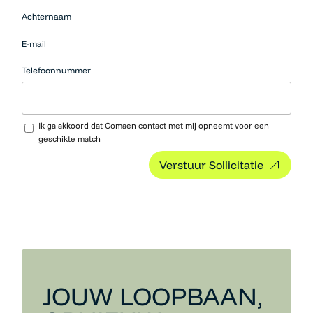
zijn naar
Achternaam
werk
moeten
E-mail
hier niets
neerzetten.
Telefoonnummer
Upload CV…
Ik ga akkoord dat Comaen contact met mij opneemt voor een
geschikte match
JOUW LOOPBAAN,