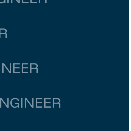
R
INEER
NGINEER