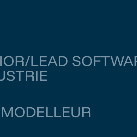
IOR/LEAD SOFTWAR
USTRIE
Amsterdam
€ 6.000
–
€ 6.500
 MODELLEUR
Zoetermeer
€ 4.000
–
€ 4.500