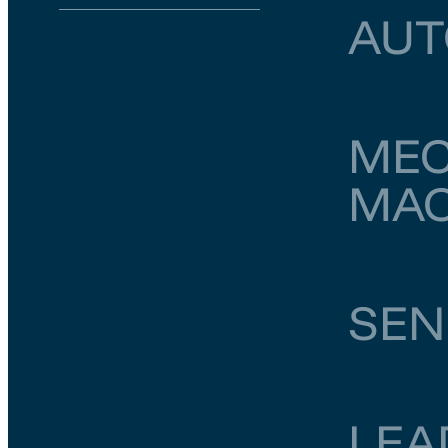
AUT
Utrecht
Utre
MEC
MA
Noord-Brabant
SEN
Zuid-Holland
LEA