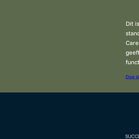
Dit i
stan
Caree
geeft
funct
Doe d
SUCC