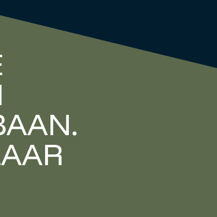
E
N
BAAN.
KLAAR