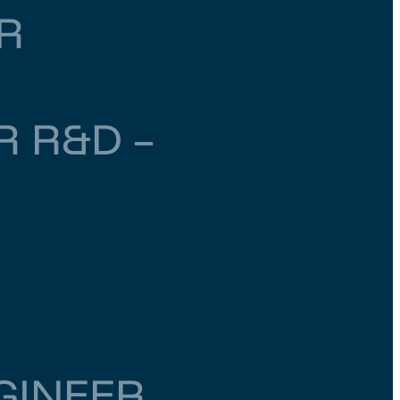
R
R R&D –
GINEER