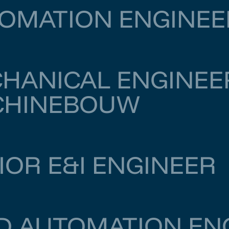
OMATION ENGINEE
cht
€ 5.000
–
€ 5.500
HANICAL ENGINEE
CHINEBOUW
Vught
€ 4.000
–
€ 6.500
IOR E&I ENGINEER
Dordrecht
€ 6.500
–
€ 7.000
D AUTOMATION EN