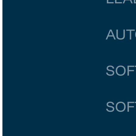
Zuid-Holland
AUT
Noord-Holland
SOF
Noord-Brabant
SOF
Overijssel
E