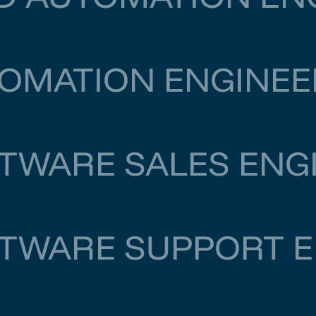
Dordrecht
€ 6.500
–
€ 7.000
OMATION ENGINEE
Amsterdam
€ 6.000
–
€ 6.500
TWARE SALES ENG
Eindhoven
€ 5.500
–
€ 6.000
TWARE SUPPORT E
nschede
€ 5.500
–
€ 6.000