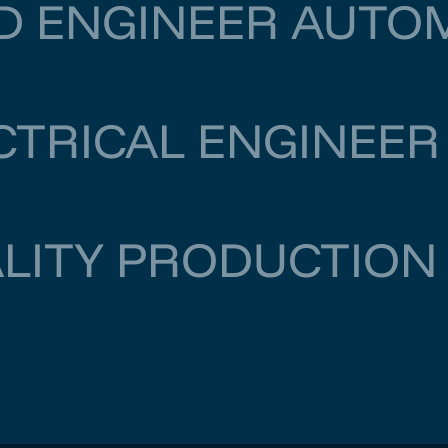
D ENGINEER AUTO
Rotterdam
€ 6.500
–
€ 7.000
CTRICAL ENGINEER
Amsterdam
€ 6.000
–
€ 6.500
LITY PRODUCTION
Rotterdam
€ 5.000
–
€ 6.000