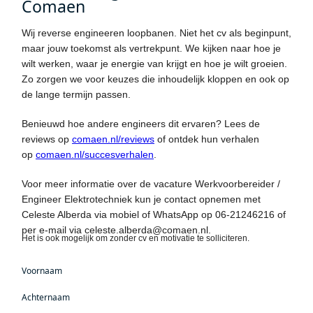
Comaen
Wij reverse engineeren loopbanen. Niet het cv als beginpunt,
maar jouw toekomst als vertrekpunt. We kijken naar hoe je
wilt werken, waar je energie van krijgt en hoe je wilt groeien.
Zo zorgen we voor keuzes die inhoudelijk kloppen en ook op
de lange termijn passen.
Benieuwd hoe andere engineers dit ervaren? Lees de
reviews op
comaen.nl/reviews
of ontdek hun verhalen
op
comaen.nl/succesverhalen
.
Voor meer informatie over de vacature Werkvoorbereider /
Engineer Elektrotechniek kun je contact opnemen met
Celeste Alberda via mobiel of WhatsApp op 06-21246216 of
per e-mail via celeste.alberda@comaen.nl.
Het is ook mogelijk om zonder cv en motivatie te solliciteren.
Mensen
Voornaam
die op zoek
zijn naar
Achternaam
werk