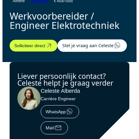
Almere
Flevoland
€ 4500-5000
Werkvoorbereider /
Engineer Elektrotechniek
Stel je vraag aan Celeste
Solliciteer direct
Liever persoonlijk contact?
Celeste helpt je graag verder
Celeste Alberda
Carrière Engineer
WhatsApp
Mail