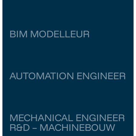
Noord-Holland
Amsterdam
€ 6.000
–
€ 6.500
BIM MODELLEUR
Zuid-Holland
Zoetermeer
€ 4.000
–
€ 4.500
AUTOMATION ENGINEER
Utrecht
Utrecht
€ 5.000
–
€ 5.500
MECHANICAL ENGINEER
R&D – MACHINEBOUW