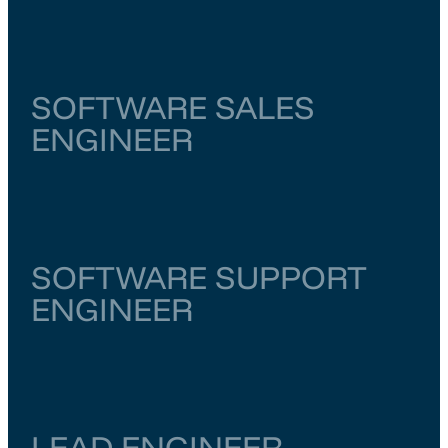
Noord-Holland
Amsterdam
€ 6.000
–
€ 6.500
SOFTWARE SALES
ENGINEER
Noord-Brabant
Eindhoven
€ 5.500
–
€ 6.000
SOFTWARE SUPPORT
ENGINEER
Overijssel
Enschede
€ 5.500
–
€ 6.000
LEAD ENGINEER