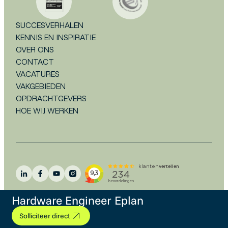
SUCCESVERHALEN
KENNIS EN INSPIRATIE
OVER ONS
CONTACT
VACATURES
VAKGEBIEDEN
OPDRACHTGEVERS
HOE WIJ WERKEN
Hardware Engineer Eplan
Algemene voorwaarden
Disclaimer
Privacystatement
Cookieverklaring
FAQ
Solliciteer direct