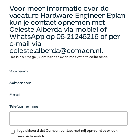
Voor meer informatie over de
vacature Hardware Engineer Eplan
kun je contact opnemen met
Celeste Alberda via mobiel of
WhatsApp op 06-21246216 of per
e-mail via
celeste.alberda@comaen.nl.
Het is ook mogelijk om zonder cv en motivatie te solliciteren.
Mensen
Voornaam
die op zoek
zijn naar
Achternaam
werk
moeten
E-mail
hier niets
neerzetten.
Telefoonnummer
Upload CV…
Ik ga akkoord dat Comaen contact met mij opneemt voor een
geschikte match