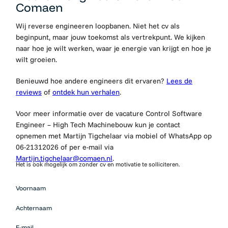
Comaen
Wij reverse engineeren loopbanen. Niet het cv als
beginpunt, maar jouw toekomst als vertrekpunt. We kijken
naar hoe je wilt werken, waar je energie van krijgt en hoe je
wilt groeien.
Benieuwd hoe andere engineers dit ervaren?
Lees de
reviews
of
ontdek hun verhalen
.
Voor meer informatie over de vacature Control Software
Engineer – High Tech Machinebouw kun je contact
opnemen met Martijn Tigchelaar via mobiel of WhatsApp op
06-21312026 of per e-mail via
Martijn.tigchelaar@comaen.nl
.
Het is ook mogelijk om zonder cv en motivatie te solliciteren.
Mensen
Voornaam
die op zoek
zijn naar
Achternaam
werk
moeten
E-mail