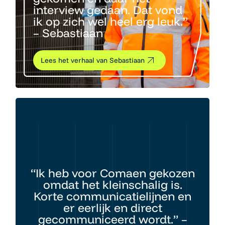
interview gedaan. Dat vond
ik op zich wel heel erg leuk.”
– Sebastiaan
Lees het verhaal van Sebastiaan
“Ik heb voor Comaen gekozen
omdat het kleinschalig is.
Korte communicatielijnen en
er eerlijk en direct
gecommuniceerd wordt.” –