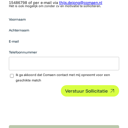
15486798 of per e-mail via
thijs.dejong@comaen.nl
Het is ook mogelijk om zonder cv en motivatie te solliciteren.
Mensen
Voornaam
die op zoek
zijn naar
Achternaam
werk
moeten
E-mail
hier niets
neerzetten.
Telefoonnummer
Upload CV…
Ik ga akkoord dat Comaen contact met mij opneemt voor een
geschikte match