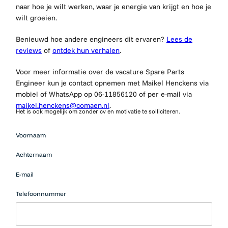
naar hoe je wilt werken, waar je energie van krijgt en hoe je
wilt groeien.
Benieuwd hoe andere engineers dit ervaren?
Lees de
reviews
of
ontdek hun verhalen
.
Voor meer informatie over de vacature
Spare Parts
Engineer
kun je contact opnemen met
Maikel Henckens
via
mobiel of WhatsApp op
06-11856120
of per e-mail via
maikel.henckens@comaen.nl
.
Het is ook mogelijk om zonder cv en motivatie te solliciteren.
Mensen
Voornaam
die op zoek
zijn naar
Achternaam
werk
moeten
E-mail
hier niets
neerzetten.
Telefoonnummer
Upload CV…