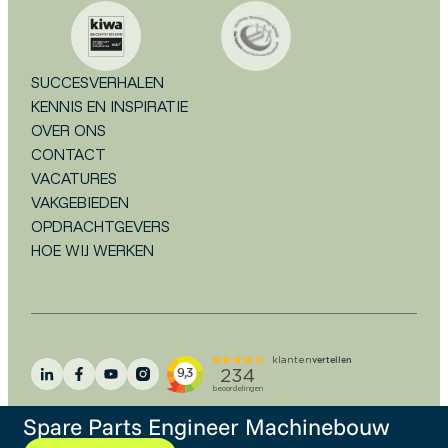
SUCCESVERHALEN
KENNIS EN INSPIRATIE
OVER ONS
CONTACT
VACATURES
VAKGEBIEDEN
OPDRACHTGEVERS
HOE WIJ WERKEN
Spare Parts Engineer Machinebouw
Algemene voorwaarden
Disclaimer
Privacystatement
Cookieverklaring
FAQ