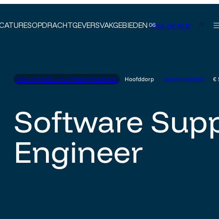
Doe de test
CATURES
OPDRACHTGEVERS
VAKGEBIEDEN
INDUSTRIËLE AUTOMATISERING
Hoofddorp
Noord-Holland
€
Software Sup
Engineer