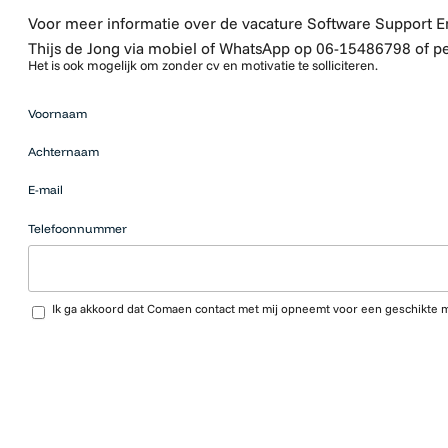
Voor meer informatie over de vacature Software Support 
Thijs de Jong via mobiel of WhatsApp op 06-15486798 of pe
Het is ook mogelijk om zonder cv en motivatie te solliciteren.
Mensen
Voornaam
die op zoek
zijn naar
Achternaam
werk
moeten
E-mail
hier niets
neerzetten.
Telefoonnummer
Upload CV…
Ik ga akkoord dat Comaen contact met mij opneemt voor een geschikte 