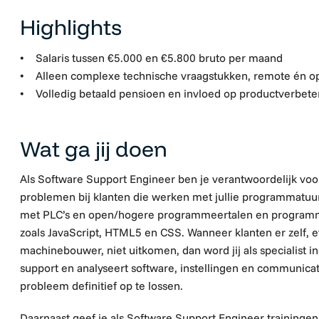
Highlights
• Salaris tussen €5.000 en €5.800 bruto per maand
• Alleen complexe technische vraagstukken, remote én op
• Volledig betaald pensioen en invloed op productverbete
Wat ga jij doen
Als Software Support Engineer ben je verantwoordelijk vo
problemen bij klanten die werken met jullie programmatuu
met PLC’s en open/hogere programmeertalen en programm
zoals JavaScript, HTML5 en CSS. Wanneer klanten er zelf,
machinebouwer, niet uitkomen, dan word jij als specialist i
support en analyseert software, instellingen en communicati
probleem definitief op te lossen.
Daarnaast geef je als Software Support Engineer traininge