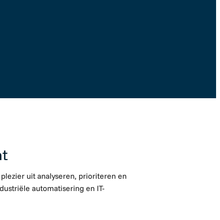
Solliciteer direct
nt
plezier uit analyseren, prioriteren en
ndustriële automatisering en IT-