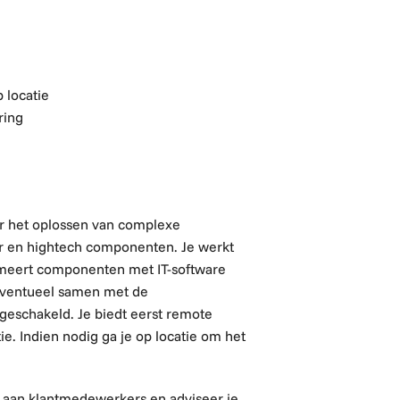
 locatie
ring
or het oplossen van complexe
r en hightech componenten. Je werkt
eert componenten met IT-software
 eventueel samen met de
ngeschakeld. Je biedt eerst remote
e. Indien nodig ga je op locatie om het
n aan klantmedewerkers en adviseer je