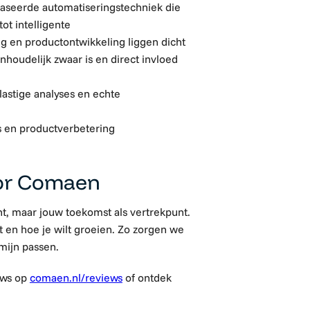
baseerde automatiseringstechniek die
t intelligente
 en productontwikkeling liggen dicht
nhoudelijk zwaar is en direct invloed
lastige analyses en echte
es en productverbetering
or Comaen
t, maar jouw toekomst als vertrekpunt.
t en hoe je wilt groeien. Zo zorgen we
mijn passen.
ews op
comaen.nl/reviews
of ontdek