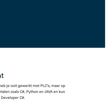
Solliciteer direct
nt
 heb je ooit gewerkt met PLC’s, maar op
alen zoals C#, Python en JAVA en kun
e Developer C#.