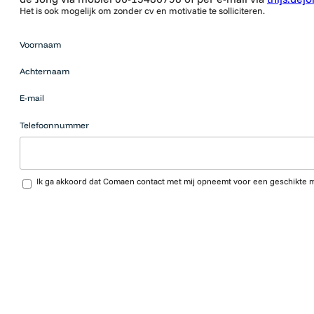
Het is ook mogelijk om zonder cv en motivatie te solliciteren.
Mensen
Voornaam
die op zoek
zijn naar
Achternaam
werk
moeten
E-mail
hier niets
neerzetten.
Telefoonnummer
Upload CV…
Ik ga akkoord dat Comaen contact met mij opneemt voor een geschikte 