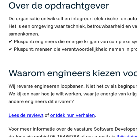
Over de opdrachtgever
De organisatie ontwikkelt en integreert elektrische- en au
Het is een omgeving waar techniek, betrouwbaarheid en ve
samenkomen.
✔ Pluspunt: engineers die energie krijgen van complexe sy
✔ Pluspunt: mensen die verantwoordelijkheid nemen in pr
Waarom engineers kiezen vo
Wij reverse engineeren loopbanen. Niet het cv als beginpun
We kijken naar hoe je wilt werken, waar je energie van krij
andere engineers dit ervaren?
Lees de reviews
of
ontdek hun verhalen
.
Voor meer informatie over de vacature Software Developer
de Jong via mobiel 06-15486798 of per e-mail via
thijs.de