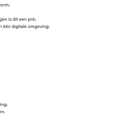
form;
n is dit een pré;
 één digitale omgeving;
ing;
en.