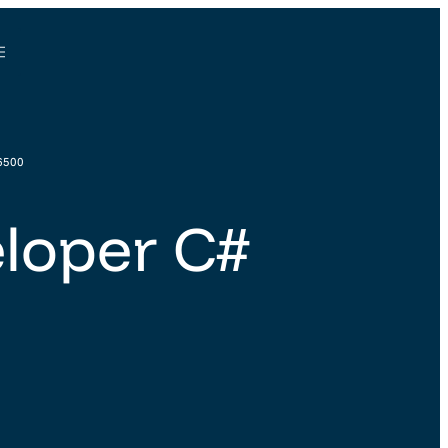
6500
loper C#