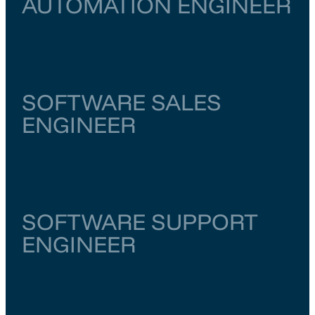
AUTOMATION ENGINEER
Noord-Holland
Amsterdam
€ 6.000
–
€ 6.500
SOFTWARE SALES
ENGINEER
Noord-Brabant
Eindhoven
€ 5.500
–
€ 6.000
SOFTWARE SUPPORT
ENGINEER
Overijssel
Enschede
€ 5.500
–
€ 6.000