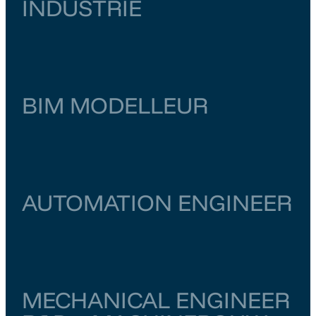
INDUSTRIE
Noord-Holland
Amsterdam
€ 6.000
–
€ 6.500
BIM MODELLEUR
Zuid-Holland
Zoetermeer
€ 4.000
–
€ 4.500
AUTOMATION ENGINEER
Utrecht
Utrecht
€ 5.000
–
€ 5.500
MECHANICAL ENGINEER