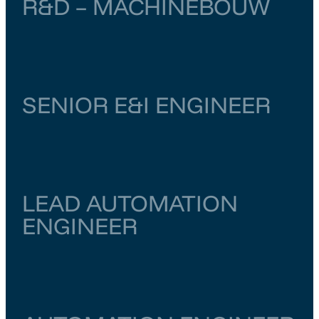
R&D – MACHINEBOUW
Noord-Brabant
Vught
€ 4.000
–
€ 6.500
SENIOR E&I ENGINEER
Zuid-Holland
Dordrecht
€ 6.500
–
€ 7.000
LEAD AUTOMATION
ENGINEER
Zuid-Holland
Dordrecht
€ 6.500
–
€ 7.000