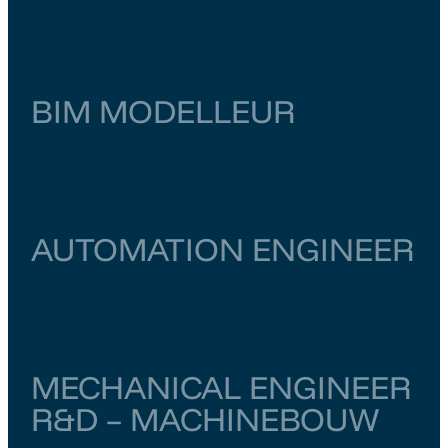
Noord-Holland
Amsterdam
€ 6.000
–
€ 6.500
BIM MODELLEUR
Zuid-Holland
Zoetermeer
€ 4.000
–
€ 4.500
AUTOMATION ENGINEER
Utrecht
Utrecht
€ 5.000
–
€ 5.500
MECHANICAL ENGINEER
R&D – MACHINEBOUW