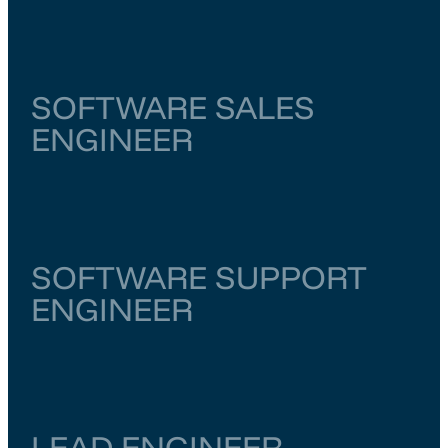
Noord-Holland
Amsterdam
€ 6.000
–
€ 6.500
SOFTWARE SALES
ENGINEER
Noord-Brabant
Eindhoven
€ 5.500
–
€ 6.000
SOFTWARE SUPPORT
ENGINEER
Overijssel
Enschede
€ 5.500
–
€ 6.000
LEAD ENGINEER