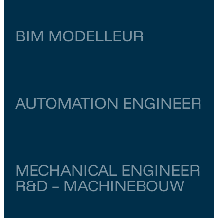
BIM MODELLEUR
Zuid-Holland
Zoetermeer
€ 4.000
–
€ 4.500
AUTOMATION ENGINEER
Utrecht
Utrecht
€ 5.000
–
€ 5.500
MECHANICAL ENGINEER
R&D – MACHINEBOUW
Noord-Brabant
Vught
€ 4.000
–
€ 6.500