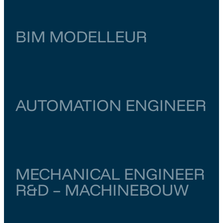
BIM MODELLEUR
Zuid-Holland
Zoetermeer
€ 4.000
–
€ 4.500
AUTOMATION ENGINEER
Utrecht
Utrecht
€ 5.000
–
€ 5.500
MECHANICAL ENGINEER
R&D – MACHINEBOUW
Noord-Brabant
Vught
€ 4.000
–
€ 6.500