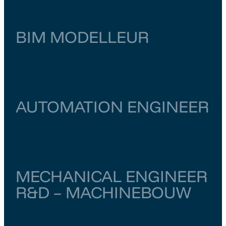
BIM MODELLEUR
Zuid-Holland
Zoetermeer
€ 4.000
–
€ 4.500
AUTOMATION ENGINEER
Utrecht
Utrecht
€ 5.000
–
€ 5.500
MECHANICAL ENGINEER
R&D – MACHINEBOUW
Noord-Brabant
Vught
€ 4.000
–
€ 6.500