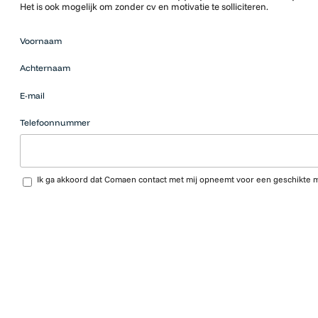
Het is ook mogelijk om zonder cv en motivatie te solliciteren.
Mensen
Voornaam
die op zoek
zijn naar
Achternaam
werk
moeten
E-mail
hier niets
neerzetten.
Telefoonnummer
Upload CV…
Ik ga akkoord dat Comaen contact met mij opneemt voor een geschikte 