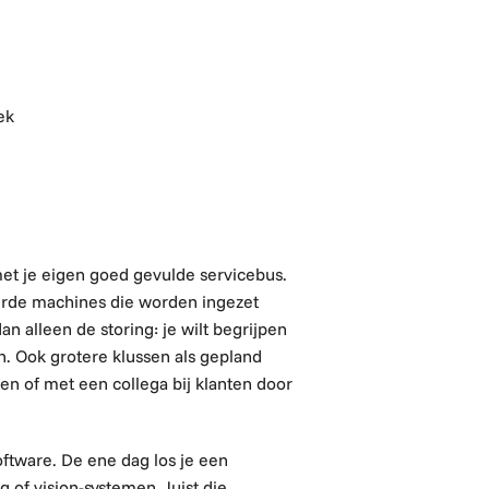
ek
et je eigen
goed gevulde
servicebus.
eerde machines die worden ingezet
 dan alleen de storing: je wilt begrijpen
n.
Ook grotere klussen als gepland
en of met een collega bij klanten door
oftware. De ene dag los je een
 of vision-systemen. Juist die