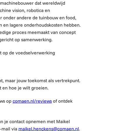
ve machinebouwer dat wereldwijd
chine vision, robotica en
r onder andere de tuinbouw en food,
jn en lagere onderhoudskosten hebben.
olledige proces meemaakt van concept
n gericht op samenwerking.
ct op de voedselverwerking
t, maar jouw toekomst als vertrekpunt.
t en hoe je wilt groeien.
ews op
comaen.nl/reviews
of ontdek
n je contact opnemen met
Maikel
-mail via
maikel.henckens@comaen.nl
.