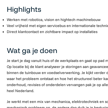
Highlights
Werken met robotica, vision en hightech machinebouw
Veel vrijheid met eigen servicebus en internationale techni
Direct klantcontact en zichtbare impact op installaties
Wat ga je doen
Je start je dag vanuit huis of
de
werkplaats en gaat op pad m
Op locatie bij de klant analyseer je storingen aan geavanc
binnen de tuinbouw
en voedselverwerking
. Je kijkt verder
waar het probleem ontstaat en hoe het structureel beter ka
onderhoud, revisies of onderdelen vervangen pak je op alle
heel Nederland.
Je werkt met een mix van
mechanica
, elektrotechniek en s
mechanisch probleem op, de andere dag duik je in besturing