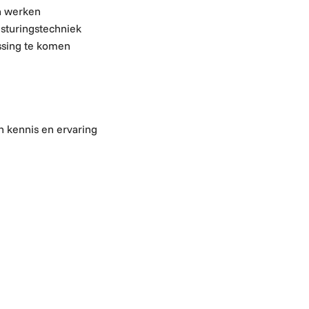
n werken
esturingstechniek
ssing te komen
n kennis en ervaring