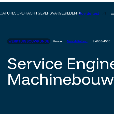
Doe de test
CATURES
OPDRACHTGEVERS
VAKGEBIEDEN
WERKTUIGBOUWKUNDE
Hoorn
Noord-Holland
€ 4000-4500
Service Engin
Machinebouw