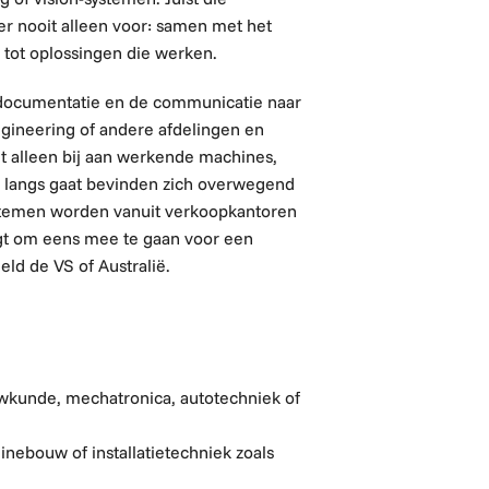
at er nooit alleen voor: samen met het
tot oplossingen die werken.
 documentatie en de communicatie naar
ngineering of andere afdelingen en
iet alleen bij aan werkende machines,
e langs gaat bevinden zich overwegend
systemen worden vanuit verkoopkantoren
jgt om eens mee te gaan voor een
eeld de VS of Australië.
uwkunde,
m
echatronica,
a
utotechniek of
inebouw of installatietechniek
zoals