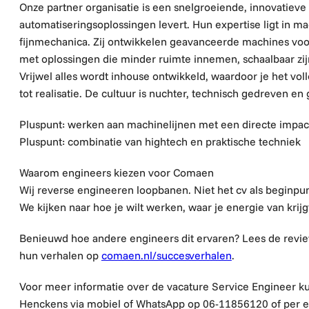
Onze partner organisatie is een snelgroeiende, innovatie
automatiseringsoplossingen levert. Hun expertise ligt in ma
fijnmechanica. Zij ontwikkelen geavanceerde machines voo
met oplossingen die minder ruimte innemen, schaalbaar zi
Vrijwel alles wordt inhouse ontwikkeld, waardoor je het v
tot realisatie. De cultuur is nuchter, technisch gedreven e
Pluspunt: werken aan machinelijnen met een directe impa
Pluspunt: combinatie van hightech en praktische techniek
Waarom engineers kiezen voor Comaen
Wij reverse engineeren loopbanen. Niet het cv als beginpun
We kijken naar hoe je wilt werken, waar je energie van krijg
Benieuwd hoe andere engineers dit ervaren? Lees de revi
hun verhalen op
comaen.nl/succesverhalen
.
Voor meer informatie over de vacature Se
rvice Engineer
ku
Henckens
via mobiel of WhatsApp op
06-11856120
of per e