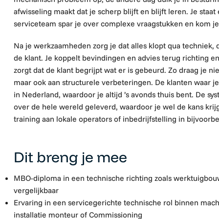
afwisseling maakt dat je scherp blijft en blijft leren. Je sta
serviceteam spar je over complexe vraagstukken en kom je 
Na je werkzaamheden zorg je dat alles klopt
qua techniek,
de klant
. Je koppelt bevindingen
en advies
terug richting e
zorgt dat de klant begrijpt wat er is gebeurd. Zo draag je n
maar ook aan structurele verbeteringen.
De klanten waar j
in Nederland, waardoor je altijd ’s avonds thuis bent. De 
over de hele wereld geleverd, waardoor je wel de kans kri
training aan lokale operators of inbedrijfstelling in bijvoorb
Dit breng je mee
MBO-diploma in
een technische richting zoals w
erktuigbo
vergelijkbaar
Ervaring in een servicegerichte technische rol binnen mach
installatie monteur of Commissioning