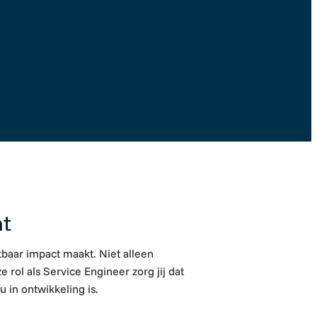
w
Solliciteer direct
nt
tbaar impact maakt. Niet alleen
 rol als S
ervice Engineer
zorg jij dat
u in ontwikkeling is.