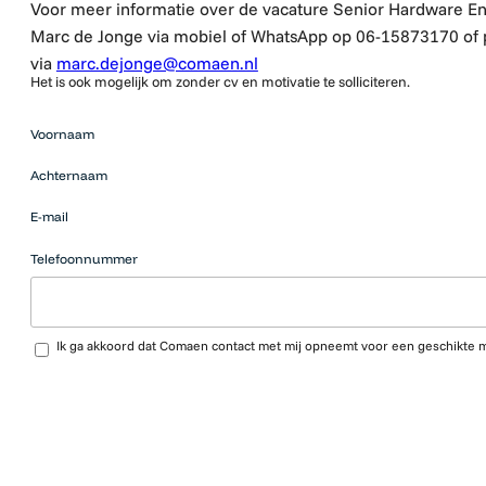
Voor meer informatie over de vacature Senior Hardware E
Marc de Jonge via mobiel of WhatsApp op 06-15873170 of 
via
marc.dejonge@comaen.nl
Het is ook mogelijk om zonder cv en motivatie te solliciteren.
Mensen
Voornaam
die op zoek
zijn naar
Achternaam
werk
moeten
E-mail
hier niets
neerzetten.
Telefoonnummer
Upload CV…
Ik ga akkoord dat Comaen contact met mij opneemt voor een geschikte 