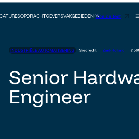
Doe de test
CATURES
OPDRACHTGEVERS
VAKGEBIEDEN
INDUSTRIËLE AUTOMATISERING
Sliedrecht
Zuid-Holland
€ 50
Senior Hardw
Engineer