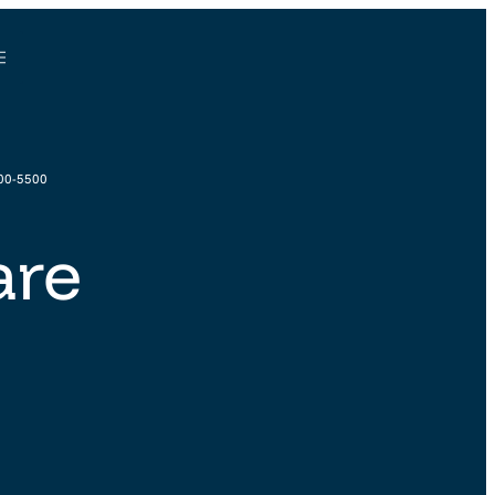
00-5500
are