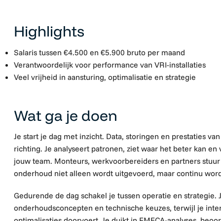
Highlights
Salaris tussen €4.500 en €5.900 bruto per maand
Verantwoordelijk voor performance van VRI-installaties
Veel vrijheid in aansturing, optimalisatie en strategie
Wat ga je doen
Je start je dag met inzicht. Data, storingen en prestaties va
richting. Je analyseert patronen, ziet waar het beter kan en 
jouw team. Monteurs, werkvoorbereiders en partners stuur je
onderhoud niet alleen wordt uitgevoerd, maar continu word
Gedurende de dag schakel je tussen operatie en strategie.
onderhoudsconcepten en technische keuzes, terwijl je int
optimalisaties doorvoert. Je duikt in FMECA-analyses, beoorde