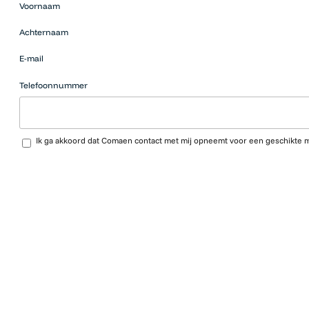
Voornaam
die op zoek
zijn naar
Achternaam
werk
moeten
E-mail
hier niets
neerzetten.
Telefoonnummer
Upload CV…
Ik ga akkoord dat Comaen contact met mij opneemt voor een geschikte 