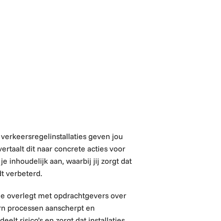
n verkeersregelinstallaties geven jou
vertaalt dit naar concrete acties voor
 inhoudelijk aan, waarbij jij zorgt dat
t verbeterd.
 Je overlegt met opdrachtgevers over
ern processen aanscherpt en
elt risico’s en zorgt dat installaties