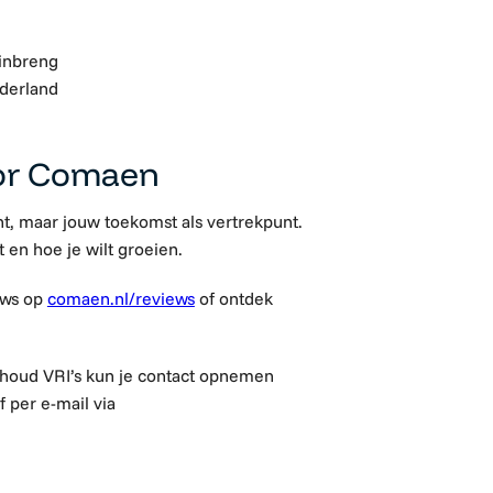
 inbreng
ederland
or Comaen
t, maar jouw toekomst als vertrekpunt.
t en hoe je wilt groeien.
ews op
comaen.nl/reviews
of ontdek
houd VRI’s
kun je contact opnemen
 per e-mail via