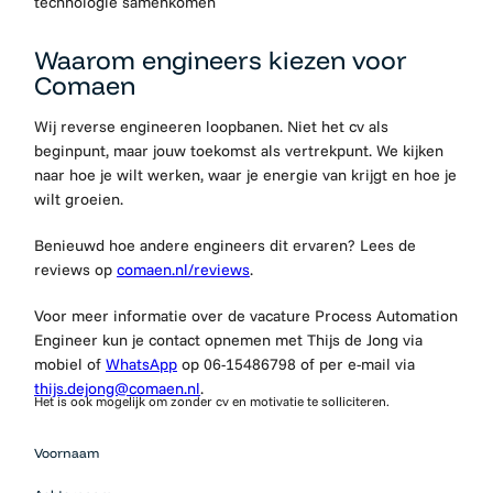
technologie samenkomen
Waarom engineers kiezen voor
Comaen
Wij reverse engineeren loopbanen. Niet het cv als
beginpunt, maar jouw toekomst als vertrekpunt. We kijken
naar hoe je wilt werken, waar je energie van krijgt en hoe je
wilt groeien.
Benieuwd hoe andere engineers dit ervaren? Lees de
reviews op
comaen.nl/reviews
.
Voor meer informatie over de vacature Process Automation
Engineer kun je contact opnemen met Thijs de Jong via
mobiel of
WhatsApp
op 06-15486798 of per e-mail via
thijs.dejong@comaen.nl
.
Het is ook mogelijk om zonder cv en motivatie te solliciteren.
Mensen
Voornaam
die op zoek
zijn naar