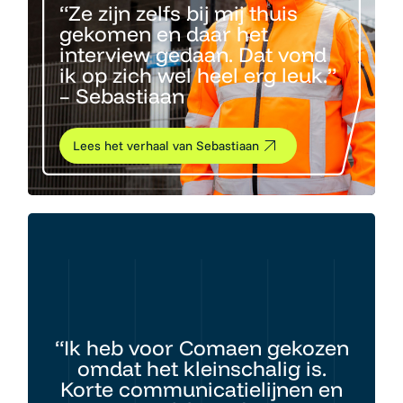
“Ze zijn zelfs bij mij thuis
gekomen en daar het
interview gedaan. Dat vond
ik op zich wel heel erg leuk.”
– Sebastiaan
Lees het verhaal van Sebastiaan
“Ik heb voor Comaen gekozen
omdat het kleinschalig is.
Korte communicatielijnen en