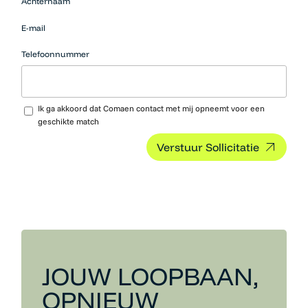
Achternaam
werk
moeten
E-mail
hier niets
neerzetten.
Telefoonnummer
Upload CV…
Ik ga akkoord dat Comaen contact met mij opneemt voor een
geschikte match
JOUW LOOPBAAN,
OPNIEUW