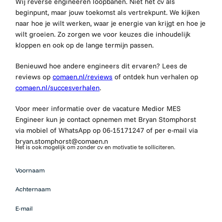
Wij reverse engineeren loopbanen. Niet het cv als
beginpunt, maar jouw toekomst als vertrekpunt. We kijken
naar hoe je wilt werken, waar je energie van krijgt en hoe je
wilt groeien. Zo zorgen we voor keuzes die inhoudelijk
kloppen en ook op de lange termijn passen.
Benieuwd hoe andere engineers dit ervaren? Lees de
reviews op
comaen.nl/reviews
of ontdek hun verhalen op
comaen.nl/succesverhalen
.
Voor meer informatie over de vacature Medior MES
Engineer kun je contact opnemen met Bryan Stomphorst
via mobiel of WhatsApp op 06-15171247 of per e-mail via
bryan.stomphorst@comaen.n
Het is ook mogelijk om zonder cv en motivatie te solliciteren.
Mensen
Voornaam
die op zoek
zijn naar
Achternaam
werk
moeten
E-mail
hier niets