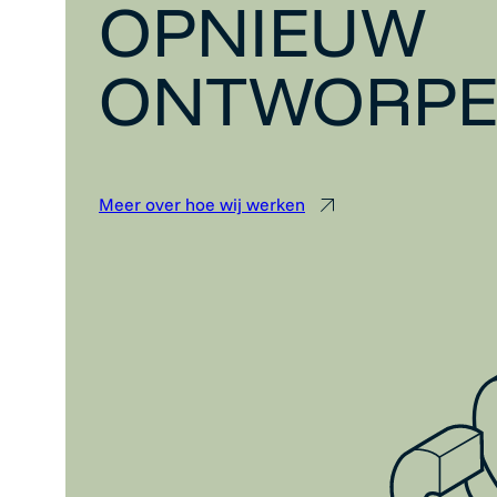
OPNIEUW
ONTWORP
Meer over hoe wij werken