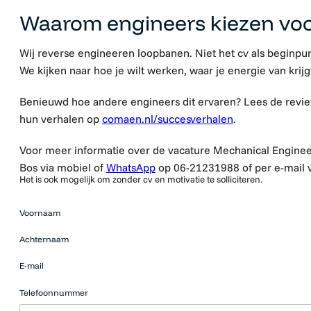
Waarom engineers kiezen vo
Wij reverse engineeren loopbanen. Niet het cv als beginpun
We kijken naar hoe je wilt werken, waar je energie van krijg
Benieuwd hoe andere engineers dit ervaren? Lees de revi
hun verhalen op
comaen.nl/succesverhalen
.
Voor meer informatie over de vacature Mechanical Engine
Bos via mobiel of
WhatsApp
op 06-21231988 of per e-mail 
Het is ook mogelijk om zonder cv en motivatie te solliciteren.
Mensen
Voornaam
die op zoek
zijn naar
Achternaam
werk
moeten
E-mail
hier niets
neerzetten.
Telefoonnummer