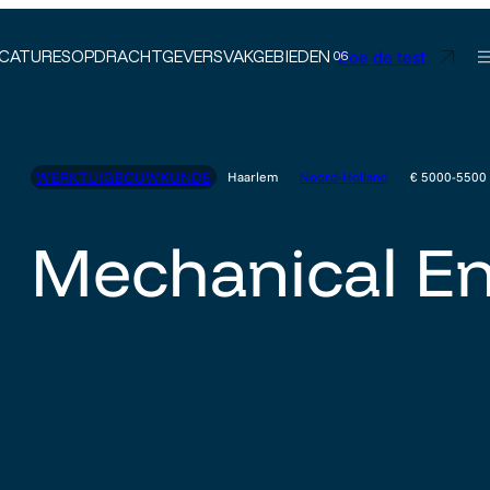
Doe de test
CATURES
OPDRACHTGEVERS
VAKGEBIEDEN
WERKTUIGBOUWKUNDE
Haarlem
Noord-Holland
€ 5000-5500
Mechanical E