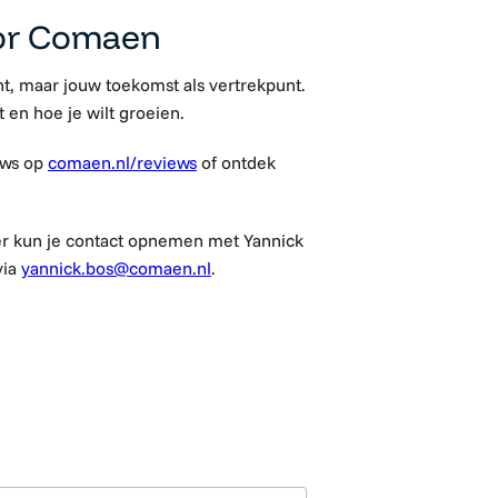
or Comaen
t, maar jouw toekomst als vertrekpunt.
t en hoe je wilt groeien.
ews op
comaen.nl/reviews
of ontdek
er kun je contact opnemen met Yannick
via
yannick.bos@comaen.nl
.