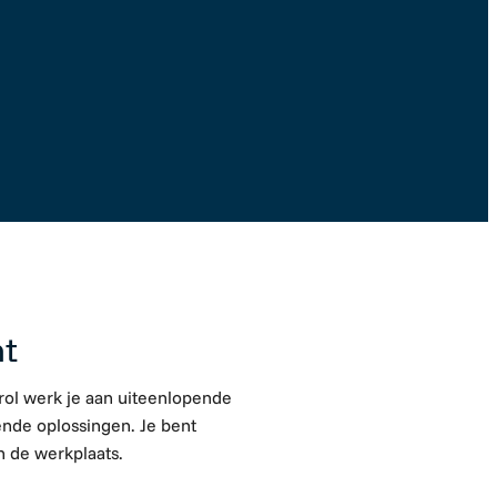
Solliciteer direct
nt
 rol werk je aan uiteenlopende
nde oplossingen. Je bent
n de werkplaats.