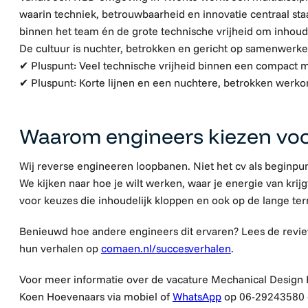
waarin techniek, betrouwbaarheid en innovatie centraal staa
binnen het team én de grote technische vrijheid om inhoudel
De cultuur is nuchter, betrokken en gericht op samenwerk
✔
Pluspunt: Veel technische vrijheid binnen een compact m
✔
Pluspunt: Korte lijnen en een nuchtere, betrokken werk
Waarom engineers kiezen vo
Wij reverse engineeren loopbanen. Niet het cv als beginpun
We kijken naar hoe je wilt werken, waar je energie van krijg
voor keuzes die inhoudelijk kloppen en ook op de lange ter
Benieuwd hoe andere engineers dit ervaren? Lees de revi
hun verhalen op
comaen.nl/succesverhalen
.
Voor meer informatie over de vacature Mechanical Design
Koen Hoevenaars via mobiel of
WhatsApp
op 06-29243580 o