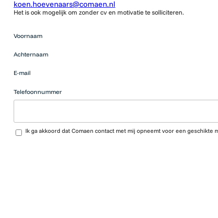
koen.hoevenaars@comaen.nl
Het is ook mogelijk om zonder cv en motivatie te solliciteren.
Mensen
Voornaam
die op zoek
zijn naar
Achternaam
werk
moeten
E-mail
hier niets
neerzetten.
Telefoonnummer
Upload CV…
Ik ga akkoord dat Comaen contact met mij opneemt voor een geschikte 