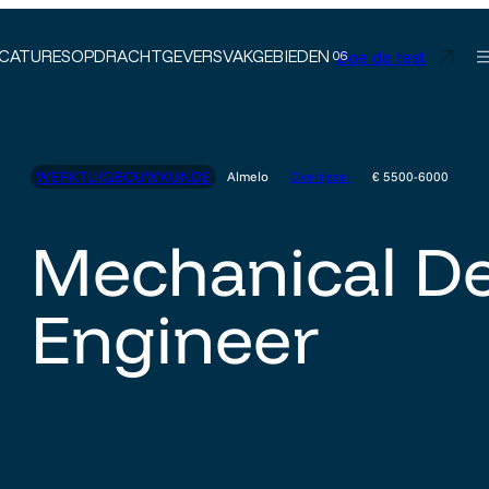
Doe de test
CATURES
OPDRACHTGEVERS
VAKGEBIEDEN
WERKTUIGBOUWKUNDE
Almelo
Overijssel
€ 5500-6000
Mechanical D
Engineer