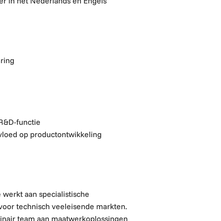
er in het Nederlands en Engels
aring
 R&D-functie
vloed op productontwikkeling
 werkt aan specialistische
voor technisch veeleisende markten.
linair team aan maatwerkoplossingen