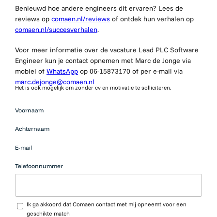
Benieuwd hoe andere engineers dit ervaren? Lees de
reviews op
comaen.nl/reviews
of ontdek hun verhalen op
comaen.nl/succesverhalen
.
Voor meer informatie over de vacature Lead PLC Software
Engineer kun je contact opnemen met Marc de Jonge via
mobiel of
WhatsApp
op 06-15873170 of per e-mail via
marc.dejonge@comaen.nl
Het is ook mogelijk om zonder cv en motivatie te solliciteren.
Mensen
Voornaam
die op zoek
zijn naar
Achternaam
werk
moeten
E-mail
hier niets
neerzetten.
Telefoonnummer
Upload CV…
Ik ga akkoord dat Comaen contact met mij opneemt voor een
geschikte match