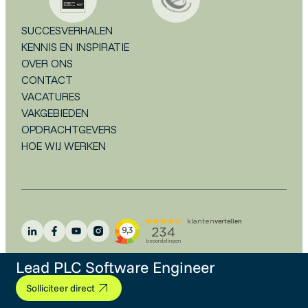
SUCCESVERHALEN
KENNIS EN INSPIRATIE
OVER ONS
CONTACT
VACATURES
VAKGEBIEDEN
OPDRACHTGEVERS
HOE WIJ WERKEN
Lead PLC Software Engineer
Algemene voorwaarden
Disclaimer
Privacystatement
Cookieverklaring
FAQ
Solliciteer direct