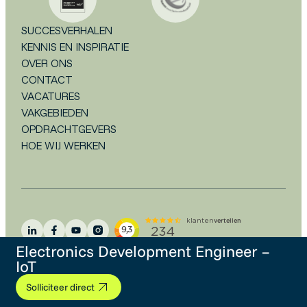
SUCCESVERHALEN
KENNIS EN INSPIRATIE
OVER ONS
CONTACT
VACATURES
VAKGEBIEDEN
OPDRACHTGEVERS
HOE WIJ WERKEN
Electronics Development Engineer –
IoT
Algemene voorwaarden
Disclaimer
Privacystatement
Cookieverklaring
FAQ
Solliciteer direct