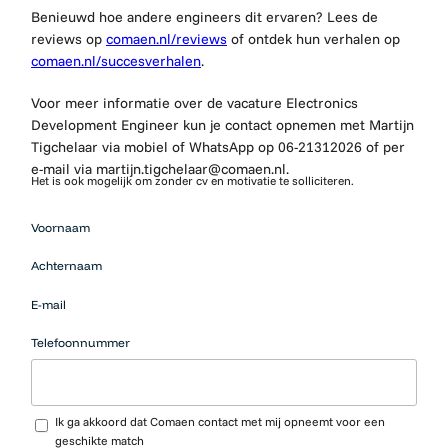
Benieuwd hoe andere engineers dit ervaren? Lees de
reviews op
comaen.nl/reviews
of ontdek hun verhalen op
comaen.nl/succesverhalen
.
Voor meer informatie over de vacature Electronics
Development Engineer kun je contact opnemen met
Martijn
Tigchelaar via mobiel of WhatsApp op 06-21312026 of per
e-mail via martijn.tigchelaar@comaen.nl.
Het is ook mogelijk om zonder cv en motivatie te solliciteren.
Mensen
Voornaam
die op zoek
zijn naar
Achternaam
werk
moeten
E-mail
hier niets
neerzetten.
Telefoonnummer
Upload CV…
Ik ga akkoord dat Comaen contact met mij opneemt voor een
geschikte match