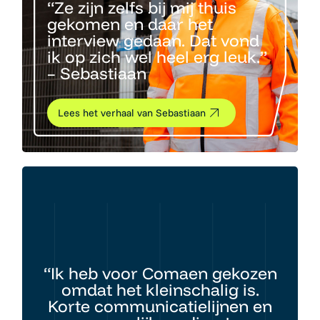
“Ze zijn zelfs bij mij thuis
gekomen en daar het
interview gedaan. Dat vond
ik op zich wel heel erg leuk.”
– Sebastiaan
Lees het verhaal van Sebastiaan
“Ik heb voor Comaen gekozen
omdat het kleinschalig is.
Korte communicatielijnen en