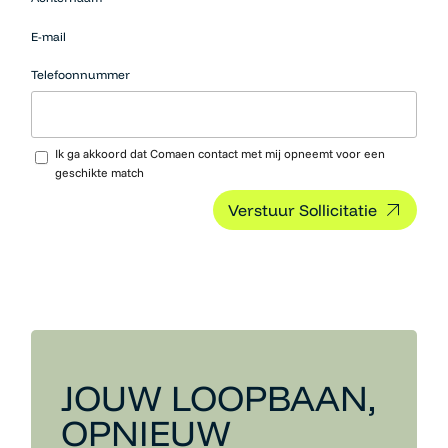
werk
moeten
E-mail
hier niets
neerzetten.
Telefoonnummer
Upload CV…
Ik ga akkoord dat Comaen contact met mij opneemt voor een
geschikte match
JOUW LOOPBAAN,
OPNIEUW