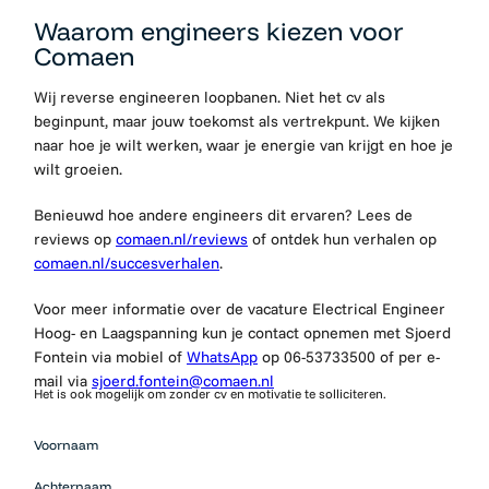
Waarom engineers kiezen voor
Comaen
Wij reverse engineeren loopbanen. Niet het cv als
beginpunt, maar jouw toekomst als vertrekpunt. We kijken
naar hoe je wilt werken, waar je energie van krijgt en hoe je
wilt groeien.
Benieuwd hoe andere engineers dit ervaren? Lees de
reviews op
comaen.nl/reviews
of ontdek hun verhalen op
comaen.nl/succesverhalen
.
Voor meer informatie over de vacature Electrical Engineer
Hoog- en Laagspanning kun je contact opnemen met Sjoerd
Fontein via mobiel of
WhatsApp
op 06-53733500 of per e-
mail via
sjoerd.fontein@comaen.nl
Het is ook mogelijk om zonder cv en motivatie te solliciteren.
Mensen
Voornaam
die op zoek
zijn naar
Achternaam