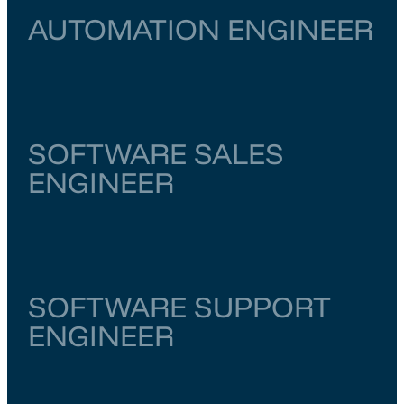
AUTOMATION ENGINEER
Noord-Holland
Amsterdam
€ 6.000
–
€ 6.500
SOFTWARE SALES
ENGINEER
Noord-Brabant
Eindhoven
€ 5.500
–
€ 6.000
SOFTWARE SUPPORT
ENGINEER
Overijssel
Enschede
€ 5.500
–
€ 6.000