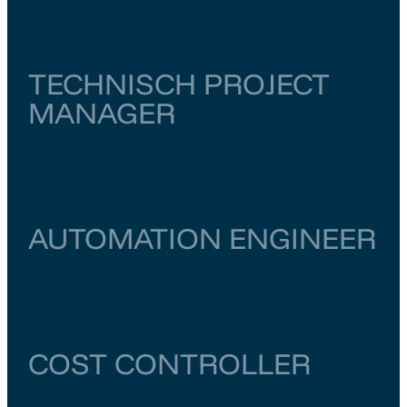
TECHNISCH PROJECT
MANAGER
Zuid-Holland
Schiedam
€ 6.500
–
€ 7.000
AUTOMATION ENGINEER
Zuid-Holland
Schiedam
€ 6.500
–
€ 7.000
COST CONTROLLER
Groningen
Groningen
€ 5.000
–
€ 5.500