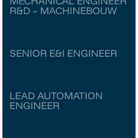
MECHANICAL ENGINEER
R&D – MACHINEBOUW
Noord-Brabant
Vught
€ 4.000
–
€ 6.500
SENIOR E&I ENGINEER
Zuid-Holland
Dordrecht
€ 6.500
–
€ 7.000
LEAD AUTOMATION
ENGINEER
Zuid-Holland
Dordrecht
€ 6.500
–
€ 7.000