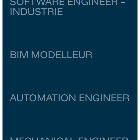
SOFTWARE ENGINEER –
INDUSTRIE
Noord-Holland
Amsterdam
€ 6.000
–
€ 6.500
BIM MODELLEUR
Zuid-Holland
Zoetermeer
€ 4.000
–
€ 4.500
AUTOMATION ENGINEER
Utrecht
Utrecht
€ 5.000
–
€ 5.500