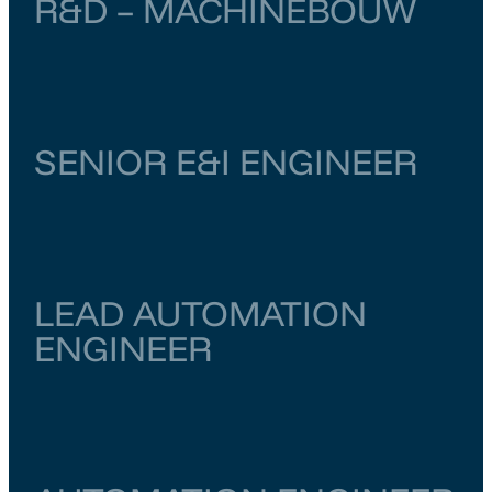
R&D – MACHINEBOUW
Noord-Brabant
Vught
€ 4.000
–
€ 6.500
SENIOR E&I ENGINEER
Zuid-Holland
Dordrecht
€ 6.500
–
€ 7.000
LEAD AUTOMATION
ENGINEER
Zuid-Holland
Dordrecht
€ 6.500
–
€ 7.000