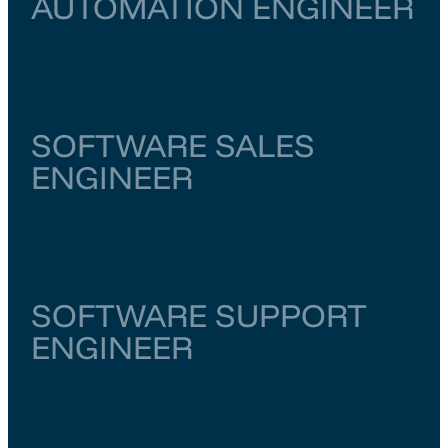
AUTOMATION ENGINEER
Noord-Holland
Amsterdam
€ 6.000
–
€ 6.500
SOFTWARE SALES
ENGINEER
Noord-Brabant
Eindhoven
€ 5.500
–
€ 6.000
SOFTWARE SUPPORT
ENGINEER
Overijssel
Enschede
€ 5.500
–
€ 6.000