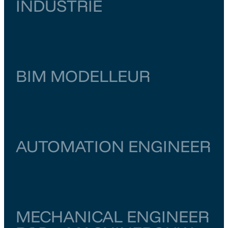
INDUSTRIE
Noord-Holland
Amsterdam
€ 6.000
–
€ 6.500
BIM MODELLEUR
Zuid-Holland
Zoetermeer
€ 4.000
–
€ 4.500
AUTOMATION ENGINEER
Utrecht
Utrecht
€ 5.000
–
€ 5.500
MECHANICAL ENGINEER