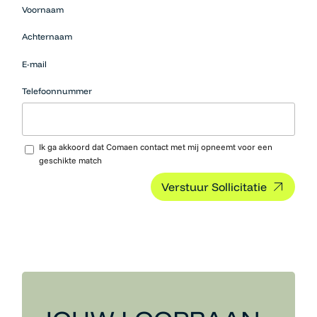
Mensen
Voornaam
die op zoek
zijn naar
Achternaam
werk
moeten
E-mail
hier niets
neerzetten.
Telefoonnummer
Upload CV…
Ik ga akkoord dat Comaen contact met mij opneemt voor een
geschikte match