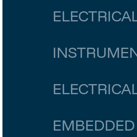
ELECTRICA
Zuid-Holland
Den Haag
€ 4.000
–
€ 4.500
INSTRUME
Noord-Holland
Amsterdam
€ 4.000
–
€ 4.
ELECTRICA
Noord-Holland
Zaandam
€ 5.500
–
€ 6.00
EMBEDDED