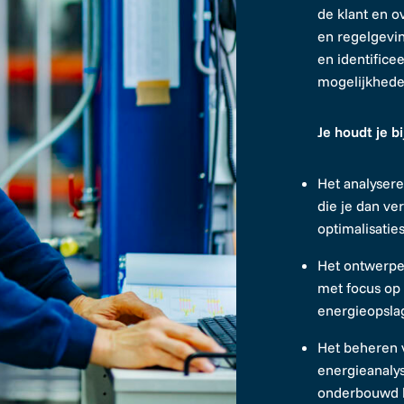
de klant en 
en regelgevin
en identifice
mogelijkhede
Je houdt je b
Het analysere
die je dan ve
optimalisatie
Het ontwerpe
met focus op
energieopsla
Het beheren 
energieanalyse
onderbouwd k