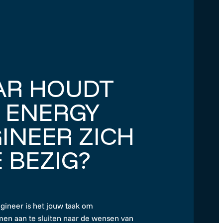
AR HOUDT
 ENERGY
INEER ZICH
 BEZIG?
gineer is het jouw taak om
men aan te sluiten naar de wensen van