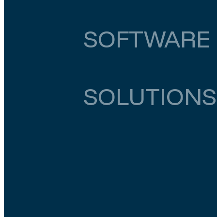
Noord-Holland
Amsterdam
€ 5.000
–
€ 5.
SOFTWARE 
Zuid-Holland
Sliedrecht
€ 4.500
–
€ 5.000
SOLUTIONS
Zuid-Holland
Den Haag
€ 5.500
–
€ 6.000