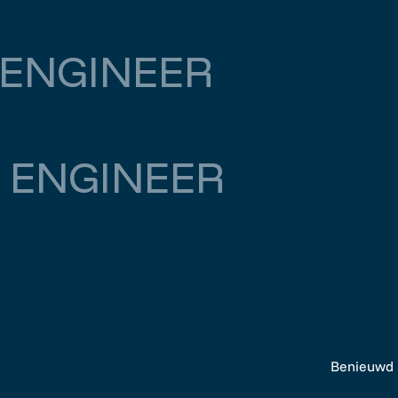
500
ENGINEER
 ENGINEER
Benieuwd n