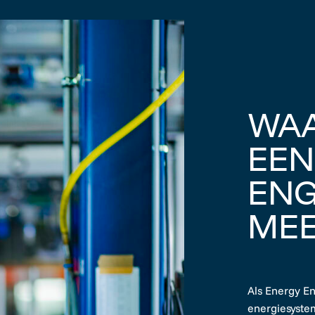
WA
EEN
ENG
MEE
Als Energy En
energiesyste