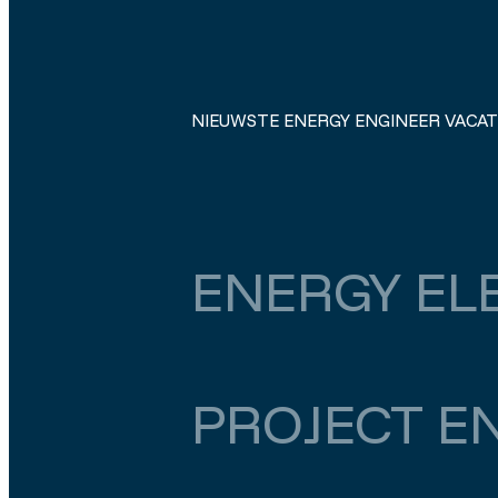
NIEUWSTE ENERGY ENGINEER VACA
ENERGY EL
Noord-Brabant
Breda
€ 5.500
–
€ 6.000
PROJECT E
Zuid-Holland
Den Haag
€ 5.500
–
€ 6.000